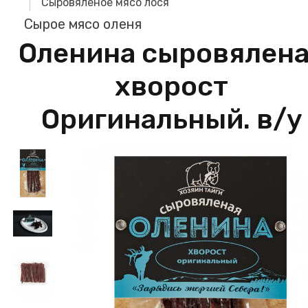
Сыровяленое мясо лося
Сырое мясо оленя
Оленина сыровялен
хворост
Оригинальный. в/у