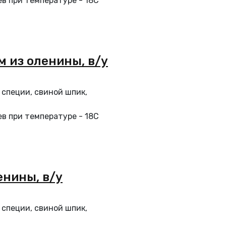
в при температуре - 18С
м из оленины, в/у
 специи, свиной шпик,
в при температуре - 18С
енины, в/у
 специи, свиной шпик,