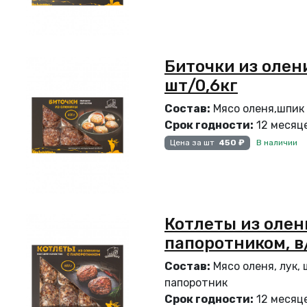
Биточки из олени
шт/0,6кг
Состав:
Мясо оленя,шпик г
Срок годности:
12 месяце
В наличии
Цена за шт
450 ₽
Котлеты из олен
папоротником, в/
Состав:
Мясо оленя, лук, 
папоротник
Срок годности:
12 месяце