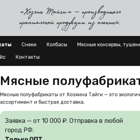
«Хозяин Тайги» — производитель
премиальной продукции из оленины.
каты
Снеки
Колбасы
Мясные консервы, тушен
йс
Контакты
Мясные полуфабрика
Мясные полуфабрикаты от Хозяина Тайги — это экологи
ассортимент и быстрая доставка.
Заявка — от 10 000 ₽. Отправка в любой
город РФ.
Только ОПТ.