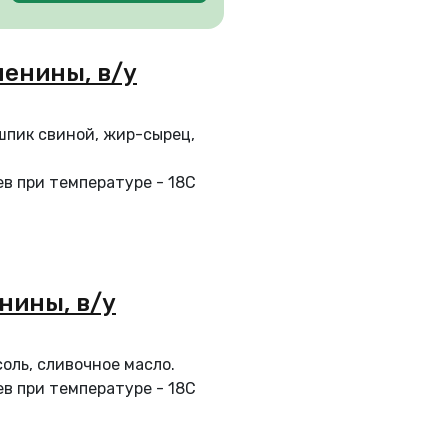
енины, в/у
 шпик свиной, жир-сырец,
в при температуре - 18С
нины, в/у
соль, сливочное масло.
в при температуре - 18С