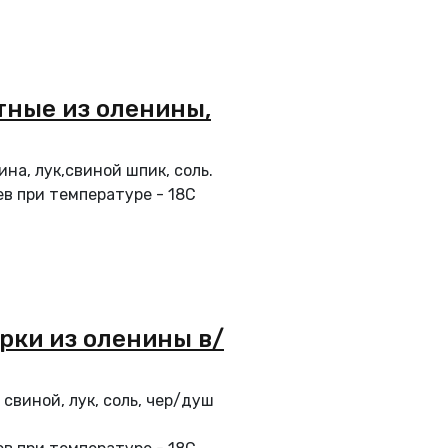
тные из оленины,
на, лук,свиной шпик, соль.
в при температуре - 18С
рки из оленины в/
свиной, лук, соль, чер/душ