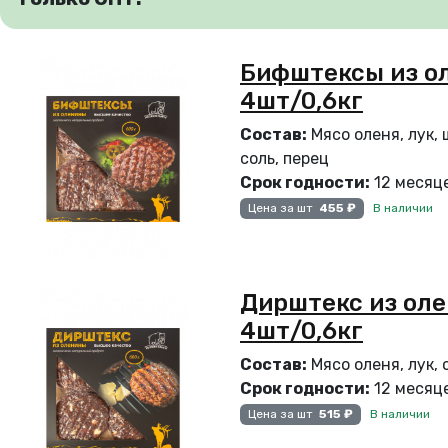
Бифштексы из ол
4шт/0,6кг
Состав:
Мясо оленя, лук,
соль, перец
Срок годности:
12 месяце
В наличии
Цена за шт
455 ₽
Дирштекс из оле
4шт/0,6кг
Состав:
Мясо оленя, лук, 
Срок годности:
12 месяце
В наличии
Цена за шт
515 ₽