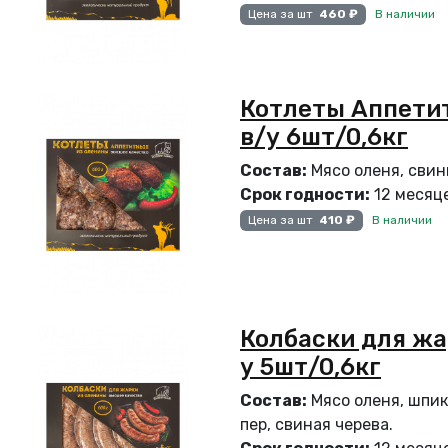
В наличии
Цена за шт
460 ₽
Котлеты Аппети
в/у 6шт/0,6кг
Состав:
Мясо оленя, свини
Срок годности:
12 месяце
В наличии
Цена за шт
410 ₽
Колбаски для жа
у 5шт/0,6кг
Состав:
Мясо оленя, шпик 
пер, свиная черева.