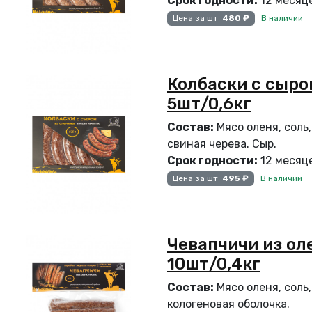
Срок годности:
12 месяце
В наличии
Цена за шт
480 ₽
Колбаски с сыро
5шт/0,6кг
Состав:
Мясо оленя, соль,
свиная черева. Сыр.
Срок годности:
12 месяце
В наличии
Цена за шт
495 ₽
Чевапчичи из ол
10шт/0,4кг
Состав:
Мясо оленя, соль,
кологеновая оболочка.