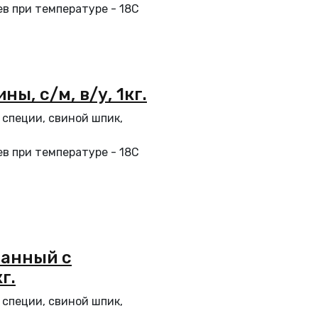
в при температуре - 18С
ы, с/м, в/у, 1кг.
 специи, свиной шпик,
в при температуре - 18С
анный с
г.
 специи, свиной шпик,