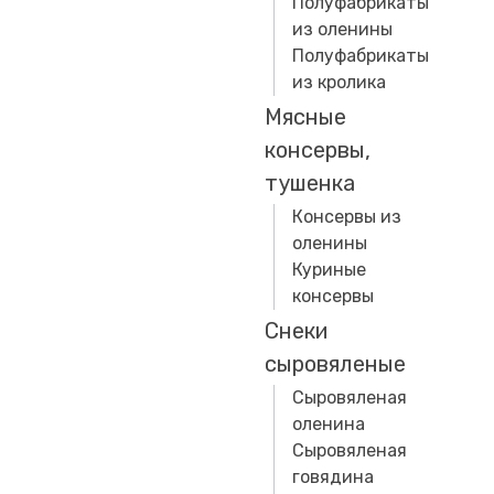
Полуфабрикаты
из оленины
Полуфабрикаты
из кролика
Мясные
консервы,
тушенка
Консервы из
оленины
Куриные
консервы
Снеки
сыровяленые
Сыровяленая
оленина
Сыровяленая
говядина