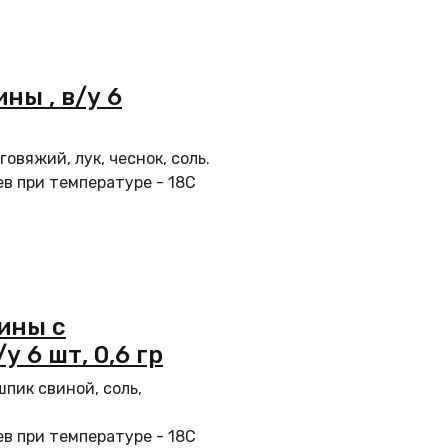
ны , в/у 6
овяжий, лук, чеснок, соль.
в при температуре - 18С
ины с
у 6 шт, 0,6 гр
шпик свиной, соль,
в при температуре - 18С