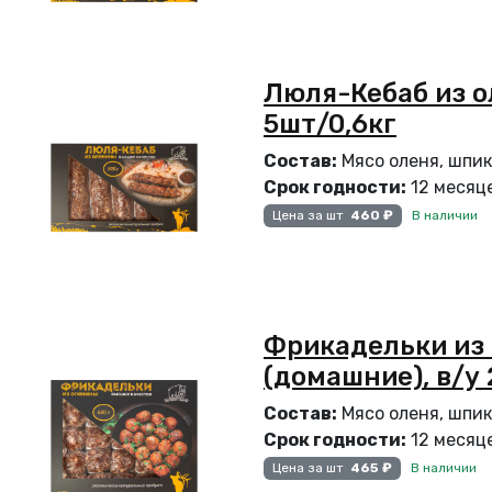
Люля-Кебаб из о
5шт/0,6кг
Состав:
Мясо оленя, шпик 
Срок годности:
12 месяце
В наличии
Цена за шт
460 ₽
Фрикадельки из
(домашние), в/у 
Состав:
Мясо оленя, шпик 
Срок годности:
12 месяце
В наличии
Цена за шт
465 ₽