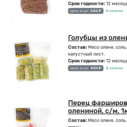
Срок годности:
12 месяце
В наличии
Цена за шт
340 ₽
Голубцы из оленин
Состав:
Мясо оленя, соль,
капустный лист.
Срок годности:
12 месяце
В наличии
Цена за шт
430 ₽
Перец фарширов
олениной, с/м, 1к
Состав:
Мясо оленя, соль,