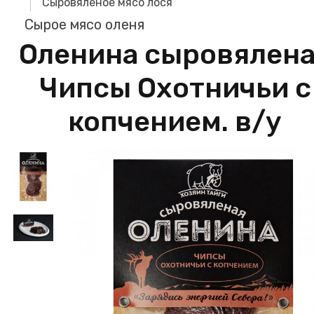
Сыровяленое мясо лося
Сырое мясо оленя
Оленина сыровялен
Чипсы Охотничьи с
копчением. в/у